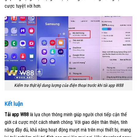
cược tuyệt vời hơn.
Kiểm tra thật kỹ dung lượng của điện thoại trước khi tải app W88
Kết luận
Tải app W88
là lựa chọn thông minh giúp người chơi tiếp cận thế
giới cá cược một cách nhanh chóng. Với giao diện thân thiện, tính
năng đầy đủ, khả năng hoạt động mượt mà trên mọi thiết bị, mang