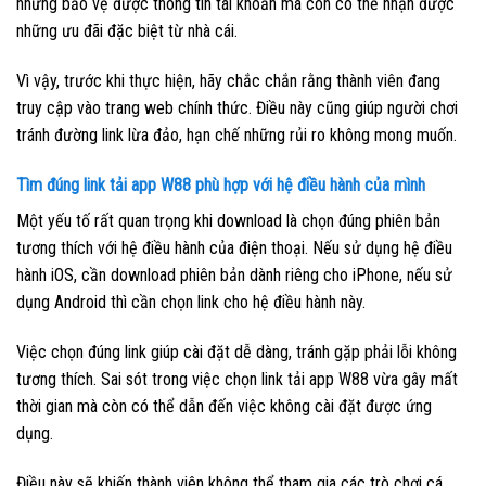
những bảo vệ được thông tin tài khoản mà còn có thể nhận được
những ưu đãi đặc biệt từ nhà cái.
Vì vậy, trước khi thực hiện, hãy chắc chắn rằng thành viên đang
truy cập vào trang web chính thức. Điều này cũng giúp người chơi
tránh đường link lừa đảo, hạn chế những rủi ro không mong muốn.
Tìm đúng link tải app W88 phù hợp với hệ điều hành của mình
Một yếu tố rất quan trọng khi download là chọn đúng phiên bản
tương thích với hệ điều hành của điện thoại. Nếu sử dụng hệ điều
hành iOS, cần download phiên bản dành riêng cho iPhone, nếu sử
dụng Android thì cần chọn link cho hệ điều hành này.
Việc chọn đúng link giúp cài đặt dễ dàng, tránh gặp phải lỗi không
tương thích. Sai sót trong việc chọn link tải app W88 vừa gây mất
thời gian mà còn có thể dẫn đến việc không cài đặt được ứng
dụng.
Điều này sẽ khiến thành viên không thể tham gia các trò chơi cá