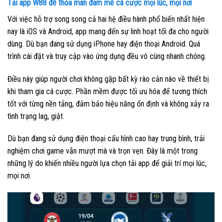
Tải app W88 để thỏa mãn đam mê cá cược mọi lúc, mọi nơi
Với việc hỗ trợ song song cả hai hệ điều hành phổ biến nhất hiện
nay là iOS và Android, app mang đến sự linh hoạt tối đa cho người
dùng. Dù bạn đang sử dụng iPhone hay điện thoại Android. Quá
trình cài đặt và truy cập vào ứng dụng đều vô cùng nhanh chóng.
Điều này giúp người chơi không gặp bất kỳ rào cản nào về thiết bị
khi tham gia cá cược. Phần mềm được tối ưu hóa để tương thích
tốt với từng nền tảng, đảm bảo hiệu năng ổn định và không xảy ra
tình trạng lag, giật.
Dù bạn đang sử dụng điện thoại cấu hình cao hay trung bình, trải
nghiệm chơi game vẫn mượt mà và trọn vẹn. Đây là một trong
những lý do khiến nhiều người lựa chọn tải app để giải trí mọi lúc,
mọi nơi.