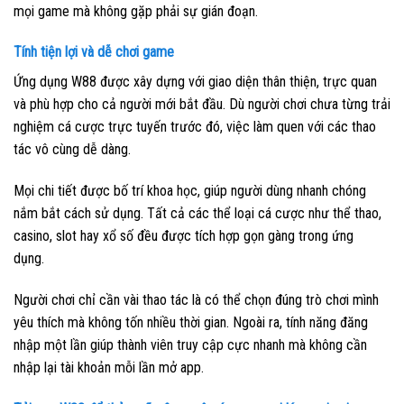
mọi game mà không gặp phải sự gián đoạn.
Tính tiện lợi và dễ chơi game
Ứng dụng W88 được xây dựng với giao diện thân thiện, trực quan
và phù hợp cho cả người mới bắt đầu. Dù người chơi chưa từng trải
nghiệm cá cược trực tuyến trước đó, việc làm quen với các thao
tác vô cùng dễ dàng.
Mọi chi tiết được bố trí khoa học, giúp người dùng nhanh chóng
nắm bắt cách sử dụng. Tất cả các thể loại cá cược như thể thao,
casino, slot hay xổ số đều được tích hợp gọn gàng trong ứng
dụng.
Người chơi chỉ cần vài thao tác là có thể chọn đúng trò chơi mình
yêu thích mà không tốn nhiều thời gian. Ngoài ra, tính năng đăng
nhập một lần giúp thành viên truy cập cực nhanh mà không cần
nhập lại tài khoản mỗi lần mở app.