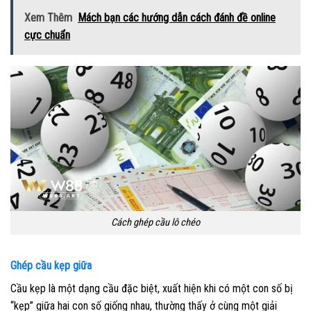
Xem Thêm
Mách bạn các hướng dẫn cách đánh đề online
cực chuẩn
Cách ghép cầu lô chéo
Ghép cầu kẹp giữa
Cầu kẹp là một dạng cầu đặc biệt, xuất hiện khi có một con số bị
“kẹp” giữa hai con số giống nhau, thường thấy ở cùng một giải