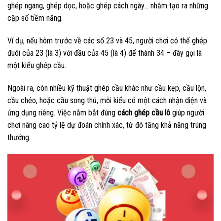
ghép ngang, ghép dọc, hoặc ghép cách ngày… nhằm tạo ra những
cặp số tiềm năng.
Ví dụ, nếu hôm trước về các số 23 và 45, người chơi có thể ghép
đuôi của 23 (là 3) với đầu của 45 (là 4) để thành 34 – đây gọi là
một kiểu ghép cầu.
Ngoài ra, còn nhiều kỹ thuật ghép cầu khác như cầu kẹp, cầu lộn,
cầu chéo, hoặc cầu song thủ, mỗi kiểu có một cách nhận diện và
ứng dụng riêng. Việc nắm bắt đúng
cách ghép cầu lô
giúp người
chơi nâng cao tỷ lệ dự đoán chính xác, từ đó tăng khả năng trúng
thưởng.