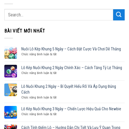
BÀI VIẾT MỚI NHẤT
Nuôi Lô Kép Khung 5 Ngày – Cách Đặt Cược Và Chơi Dễ Thắng
Chức năng bình luận bị tắt
ở
Nuôi
Lô
Lô Kép Nuôi Khung 2 Ngày Chính Xác – Cách Tăng Tỷ Lệ Thắng
Kép
Chức năng bình luận bị tắt
ở
Khung
Lô
5
Kép
Ngày
Lô Nuôi Khung 2 Ngày – Bí Quyết Hiểu Rõ Và Áp Dụng Đúng
Nuôi
–
Cách
Khung
Cách
Chức năng bình luận bị tắt
2
ở
Đặt
Ngày
Lô
Cược
Chính
Nuôi
Và
Lô Kép Nuôi Khung 3 Ngày – Chiến Lược Hiệu Quả Cho Newbie
Xác
Khung
Chơi
Chức năng bình luận bị tắt
ở
–
2
Dễ
Lô
Cách
Ngày
Thắng
Kép
Tăng
–
Cách Tính Điểm Lô – Hướng Dẫn Chi Tiết Và Lưu Ý Quan Trọng
Nuôi